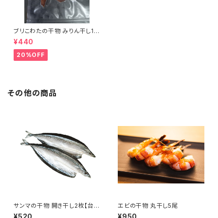
ブリこわたの干物 みりん干し10
0g【三重県産】
¥440
20%OFF
その他の商品
サンマの干物 開き干し2枚【台湾
エビの干物 丸干し5尾
産】
¥520
¥950