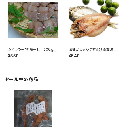
シイラの干物 塩干し 200ｇ入
塩味がしっかりする無添加減塩
り【三重県産】
干物アジの開き 2枚【長崎県産】
¥550
¥540
セール中の商品