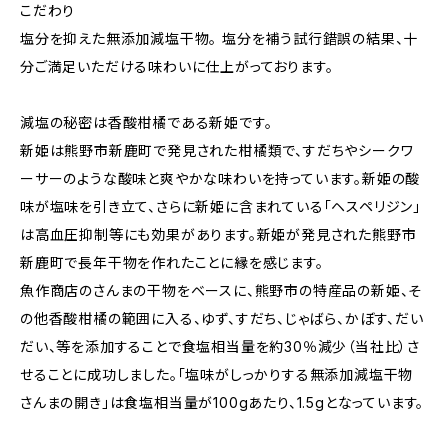
こだわり
塩分を抑えた無添加減塩干物。 塩分を補う試行錯誤の結果、十
分ご満足いただける味わいに仕上がっております。
減塩の秘密は香酸柑橘である新姫です。
新姫は熊野市新鹿町で発見された柑橘類で、すだちやシークワ
ーサーのような酸味と爽やかな味わいを持っています。新姫の酸
味が塩味を引き立て、さらに新姫に含まれている「ヘスペリジン」
は高血圧抑制等にも効果があります。新姫が発見された熊野市
新鹿町で長年干物を作れたことに縁を感じます。
魚作商店のさんまの干物をベースに、熊野市の特産品の新姫、そ
の他香酸柑橘の範囲に入る、ゆず、すだち、じゃばら、かぼす、だい
だい、等を添加することで食塩相当量を約30％減少（当社比）さ
せることに成功しました。「塩味がしっかりする無添加減塩干物
さんまの開き」は食塩相当量が100gあたり、1.5gとなっています。