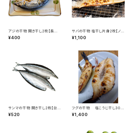
アジの干物 開き干し2枚【長崎
サバの干物 塩干し片身2枚【ノル
県産】
ウェー産】
¥400
¥1,100
サンマの干物 開き干し2枚【台湾
フグの干物 塩こうじ干し300
産】
g【三重県産】
¥520
¥1,400