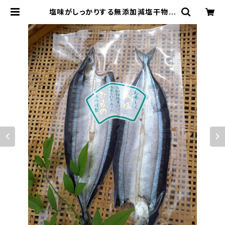
塩味がしっかりする無添加減塩干物サ
ンマの開き 2枚【台湾産】 | 有限会社
魚作商店