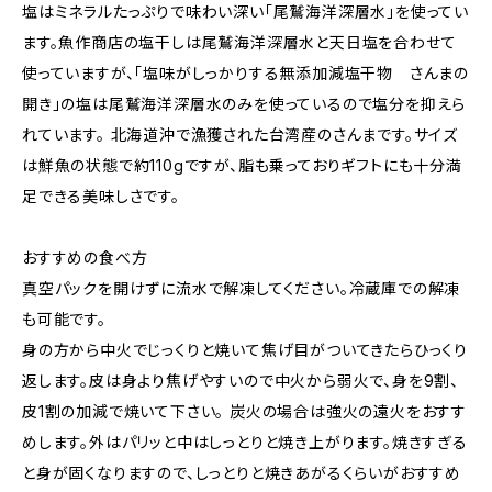
塩はミネラルたっぷりで味わい深い「尾鷲海洋深層水」を使ってい
ます。魚作商店の塩干しは尾鷲海洋深層水と天日塩を合わせて
使っていますが、「塩味がしっかりする無添加減塩干物 さんまの
開き」の塩は尾鷲海洋深層水のみを使っているので塩分を抑えら
れています。 北海道沖で漁獲された台湾産のさんまです。サイズ
は鮮魚の状態で約110gですが、脂も乗っておりギフトにも十分満
足できる美味しさです。
おすすめの食べ方
真空パックを開けずに流水で解凍してください。冷蔵庫での解凍
も可能です。
身の方から中火でじっくりと焼いて焦げ目がついてきたらひっくり
返します。皮は身より焦げやすいので中火から弱火で、身を9割、
皮1割の加減で焼いて下さい。 炭火の場合は強火の遠火をおすす
めします。外はパリッと中はしっとりと焼き上がります。焼きすぎる
と身が固くなりますので、しっとりと焼きあがるくらいがおすすめ