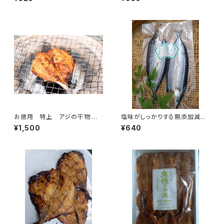
お徳用 特上 アジの干物 み
塩味がしっかりする無添加減塩
りん干し2枚×5袋【長崎県産】
干物サンマの開き 2枚【台湾産】
¥1,500
¥640